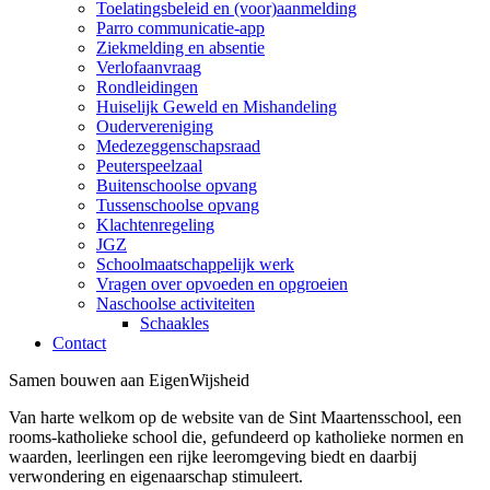
Toelatingsbeleid en (voor)aanmelding
Parro communicatie-app
Ziekmelding en absentie
Verlofaanvraag
Rondleidingen
Huiselijk Geweld en Mishandeling
Oudervereniging
Medezeggenschapsraad
Peuterspeelzaal
Buitenschoolse opvang
Tussenschoolse opvang
Klachtenregeling
JGZ
Schoolmaatschappelijk werk
Vragen over opvoeden en opgroeien
Naschoolse activiteiten
Schaakles
Contact
Samen
bouwen
aan
Eigen
Wijsheid
Van harte welkom op de website van de Sint Maartensschool, een
rooms-katholieke school die, gefundeerd op katholieke normen en
waarden, leerlingen een rijke leeromgeving biedt en daarbij
verwondering en eigenaarschap stimuleert.