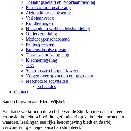
Toelatingsbeleid en (voor)aanmelding
Parro communicatie-app
Ziekmelding en absentie
Verlofaanvraag
Rondleidingen
Huiselijk Geweld en Mishandeling
Oudervereniging
Medezeggenschapsraad
Peuterspeelzaal
Buitenschoolse opvang
Tussenschoolse opvang
Klachtenregeling
JGZ
Schoolmaatschappelijk werk
Vragen over opvoeden en opgroeien
Naschoolse activiteiten
Schaakles
Contact
Samen
bouwen
aan
Eigen
Wijsheid
Van harte welkom op de website van de Sint Maartensschool, een
rooms-katholieke school die, gefundeerd op katholieke normen en
waarden, leerlingen een rijke leeromgeving biedt en daarbij
verwondering en eigenaarschap stimuleert.