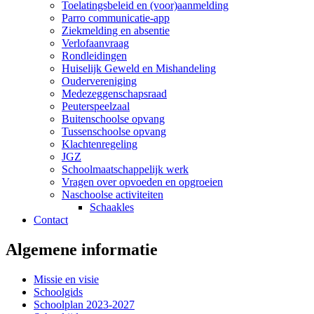
Toelatingsbeleid en (voor)aanmelding
Parro communicatie-app
Ziekmelding en absentie
Verlofaanvraag
Rondleidingen
Huiselijk Geweld en Mishandeling
Oudervereniging
Medezeggenschapsraad
Peuterspeelzaal
Buitenschoolse opvang
Tussenschoolse opvang
Klachtenregeling
JGZ
Schoolmaatschappelijk werk
Vragen over opvoeden en opgroeien
Naschoolse activiteiten
Schaakles
Contact
Algemene informatie
Missie en visie
Schoolgids
Schoolplan 2023-2027