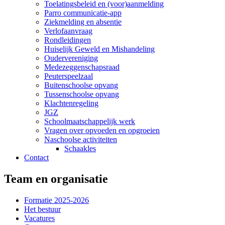
Toelatingsbeleid en (voor)aanmelding
Parro communicatie-app
Ziekmelding en absentie
Verlofaanvraag
Rondleidingen
Huiselijk Geweld en Mishandeling
Oudervereniging
Medezeggenschapsraad
Peuterspeelzaal
Buitenschoolse opvang
Tussenschoolse opvang
Klachtenregeling
JGZ
Schoolmaatschappelijk werk
Vragen over opvoeden en opgroeien
Naschoolse activiteiten
Schaakles
Contact
Team en organisatie
Formatie 2025-2026
Het bestuur
Vacatures