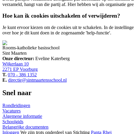
verzameld, hangt van die partij af. Hier hebben wij als organisatie ge
Hoe kan ik cookies uitschakelen of verwijderen?
Je kunt ervoor kiezen om de cookies uit te schakelen. In de instelli
over hoe je dit kunt doen in de zogenaamde 'help-functie'.
Rooms-katholieke basisschool
Sint Maarten
Onze directeur:
Eveline Katerberg
Wijkerlaan 10
2271 EP Voorburg
T.
070 - 386 1352
E.
directie@sintmaartensschool.nl
Snel naar
Rondleidingen
Vacatures
Algemene informatie
Schoolgids
Belangrijke documenten
Inloggen
We zijn trots
onderdeel van
Stichting
Panta Rhei