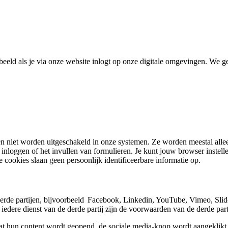
beeld als je via onze website inlogt op onze digitale omgevingen. We 
n niet worden uitgeschakeld in onze systemen. Ze worden meestal allee
 inloggen of het invullen van formulieren. Je kunt jouw browser instel
cookies slaan geen persoonlijk identificeerbare informatie op.
de partijen, bijvoorbeeld Facebook, Linkedin, YouTube, Vimeo, SlideS
edere dienst van de derde partij zijn de voorwaarden van de derde part
at hun content wordt geopend, de sociale media-knop wordt aangeklikt