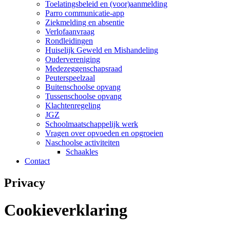
Toelatingsbeleid en (voor)aanmelding
Parro communicatie-app
Ziekmelding en absentie
Verlofaanvraag
Rondleidingen
Huiselijk Geweld en Mishandeling
Oudervereniging
Medezeggenschapsraad
Peuterspeelzaal
Buitenschoolse opvang
Tussenschoolse opvang
Klachtenregeling
JGZ
Schoolmaatschappelijk werk
Vragen over opvoeden en opgroeien
Naschoolse activiteiten
Schaakles
Contact
Privacy
Cookieverklaring