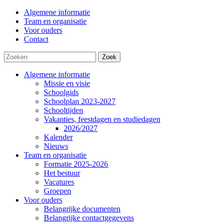
Algemene informatie
Team en organisatie
Voor ouders
Contact
Zoek
Algemene informatie
Missie en visie
Schoolgids
Schoolplan 2023-2027
Schooltijden
Vakanties, feestdagen en studiedagen
2026/2027
Kalender
Nieuws
Team en organisatie
Formatie 2025-2026
Het bestuur
Vacatures
Groepen
Voor ouders
Belangrijke documenten
Belangrijke contactgegevens