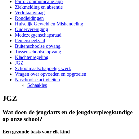
Parro communicatie-app
Ziekmelding en absentie
Verlofaanvraag
Rondleidingen
Huiselijk Geweld en Mishandeling
Oudervereniging
Medezeggenschapsraad
Peuterspeelzaal
Buitenschoolse opvang
Tussenschoolse opvang
Klachtenregeling
JGZ
Schoolmaatschappelijk werk
Vragen over opvoeden en opgroeien
Naschoolse activiteiten
Schaakles
JGZ
Wat doen de jeugdarts en de jeugdverpleegkundige
op onze school?
Een gezonde basis voor elk kind