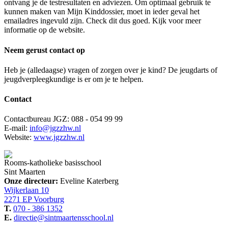
ontvang je de testresultaten en adviezen. Om optimaal gebruik te
kunnen maken van Mijn Kinddossier, moet in ieder geval het
emailadres ingevuld zijn. Check dit dus goed. Kijk voor meer
informatie op de website.
Neem gerust contact op
Heb je (alledaagse) vragen of zorgen over je kind? De jeugdarts of
jeugdverpleegkundige is er om je te helpen.
Contact
Contactbureau JGZ: 088 - 054 99 99
E-mail:
info@jgzzhw.nl
Website:
www.jgzzhw.nl
Rooms-katholieke basisschool
Sint Maarten
Onze directeur:
Eveline Katerberg
Wijkerlaan 10
2271 EP Voorburg
T.
070 - 386 1352
E.
directie@sintmaartensschool.nl