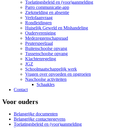
Toelatingsbeleid en (voor)aanmelding
Parro communicatie-app
Ziekmelding en absentie
Verlofaanvraag
Rondleidingen
Huiselijk Geweld en Mishandeling
Oudervereniging
Medezeggenschapsraad
Peuterspeelzaal
Buitenschoolse opvang
Tussenschoolse opvang
Klachtenregeling
JGZ
Schoolmaatschappelijk werk
Vragen over opvoeden en opgroeien
Naschoolse activiteiten
Schaakles
Contact
Voor ouders
Belangrijke documenten
Belangrijke contactgegevens
Toelatingsbeleid en (voor)aanmelding