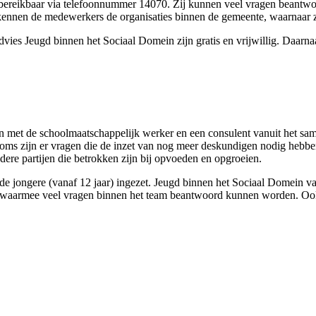
ereikbaar via telefoonnummer 14070. Zij kunnen veel vragen beantwoo
kennen de medewerkers de organisaties binnen de gemeente, waarnaar z
s Jeugd binnen het Sociaal Domein zijn gratis en vrijwillig. Daarnaa
en met de schoolmaatschappelijk werker en een consulent vanuit het 
Soms zijn er vragen die de inzet van nog meer deskundigen nodig hebbe
re partijen die betrokken zijn bij opvoeden en opgroeien.
 de jongere (vanaf 12 jaar) ingezet. Jeugd binnen het Sociaal Domein 
, waarmee veel vragen binnen het team beantwoord kunnen worden. Ook 