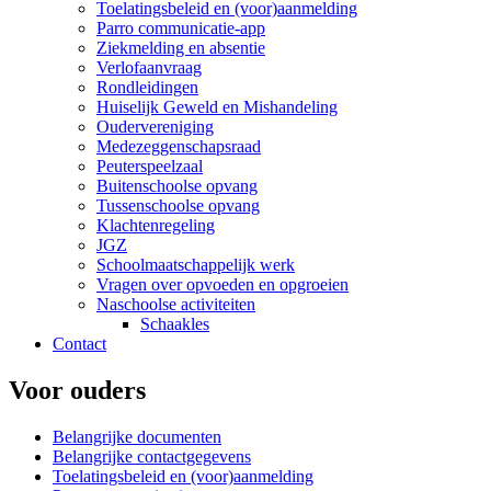
Toelatingsbeleid en (voor)aanmelding
Parro communicatie-app
Ziekmelding en absentie
Verlofaanvraag
Rondleidingen
Huiselijk Geweld en Mishandeling
Oudervereniging
Medezeggenschapsraad
Peuterspeelzaal
Buitenschoolse opvang
Tussenschoolse opvang
Klachtenregeling
JGZ
Schoolmaatschappelijk werk
Vragen over opvoeden en opgroeien
Naschoolse activiteiten
Schaakles
Contact
Voor ouders
Belangrijke documenten
Belangrijke contactgegevens
Toelatingsbeleid en (voor)aanmelding