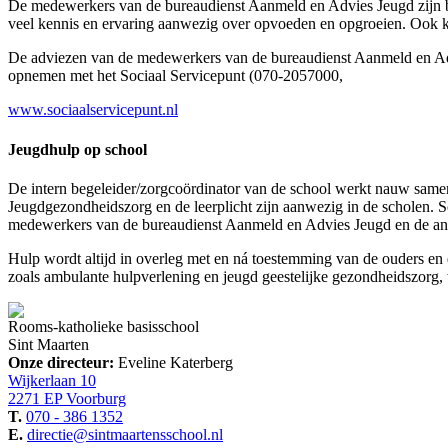
De medewerkers van de bureaudienst Aanmeld en Advies Jeugd zijn b
veel kennis en ervaring aanwezig over opvoeden en opgroeien. Ook 
De adviezen van de medewerkers van de bureaudienst Aanmeld en Advie
opnemen met het Sociaal Servicepunt (070-2057000,
www.sociaalservicepunt.nl
Jeugdhulp op school
De intern begeleider/zorgcoördinator van de school werkt nauw sam
Jeugdgezondheidszorg en de leerplicht zijn aanwezig in de scholen. 
medewerkers van de bureaudienst Aanmeld en Advies Jeugd en de ande
Hulp wordt altijd in overleg met en ná toestemming van de ouders en
zoals ambulante hulpverlening en jeugd geestelijke gezondheidszorg
Rooms-katholieke basisschool
Sint Maarten
Onze directeur:
Eveline Katerberg
Wijkerlaan 10
2271 EP Voorburg
T.
070 - 386 1352
E.
directie@sintmaartensschool.nl